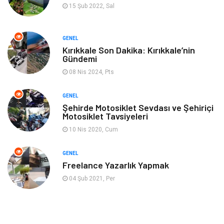
15 Şub 2022, Sal
Enerji Tasarrufu
GENEL
Kırıkkale Son Dakika: Kırıkkale’nin
Gündemi
08 Nis 2024, Pts
GENEL
Şehirde Motosiklet Sevdası ve Şehiriçi
Motosiklet Tavsiyeleri
10 Nis 2020, Cum
GENEL
Freelance Yazarlık Yapmak
04 Şub 2021, Per