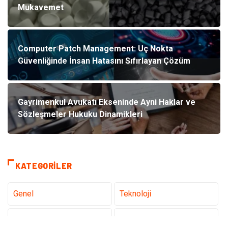
Mukavemet
Computer Patch Management: Uç Nokta
Güvenliğinde İnsan Hatasını Sıfırlayan Çözüm
Gayrimenkul Avukatı Ekseninde Ayni Haklar ve
Sözleşmeler Hukuku Dinamikleri
KATEGORILER
Genel
Teknoloji
Sağlık
Eğitim