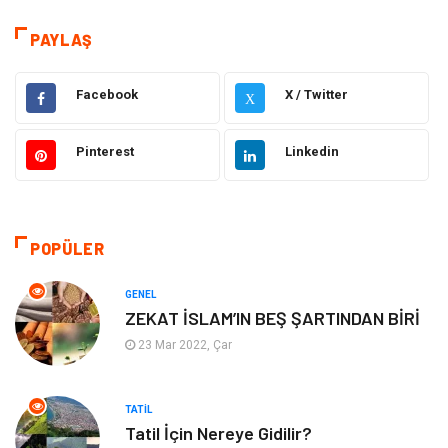
Tatil
Dekorasyon
PAYLAŞ
Bakım Güzellik
Yeme İçme
Facebook
X / Twitter
X
Elektrik Elektronik
Giyim
Pinterest
Linkedin
Bilgisayar & Yazılım
Alışveriş
Hukuk
Makine
POPÜLER
Aksesuar
Emlak
GENEL
ZEKAT İSLAM’IN BEŞ ŞARTINDAN BİRİ
Organizasyon
Kültür Sanat
23 Mar 2022, Çar
Spor
Gıda
TATIL
Tatil İçin Nereye Gidilir?
Bebek Giyim
Mobilya