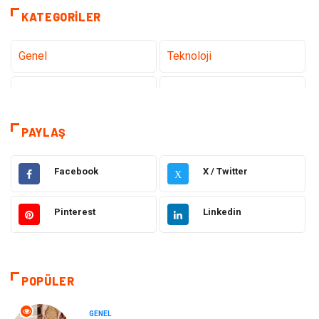
KATEGORILER
Genel
Teknoloji
Sağlık
Eğitim
Tatil
Dekorasyon
PAYLAŞ
Bakım Güzellik
Yeme İçme
Facebook
X / Twitter
X
Elektrik Elektronik
Giyim
Pinterest
Linkedin
Bilgisayar & Yazılım
Alışveriş
Hukuk
Makine
POPÜLER
Aksesuar
Emlak
GENEL