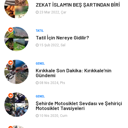
ZEKAT İSLAM’IN BEŞ ŞARTINDAN BİRİ
Organizasyon
Kültür Sanat
23 Mar 2022, Çar
Spor
Gıda
TATIL
Tatil İçin Nereye Gidilir?
Bebek Giyim
Mobilya
15 Şub 2022, Sal
Enerji Tasarrufu
GENEL
Kırıkkale Son Dakika: Kırıkkale’nin
Gündemi
08 Nis 2024, Pts
GENEL
Şehirde Motosiklet Sevdası ve Şehiriçi
Motosiklet Tavsiyeleri
10 Nis 2020, Cum