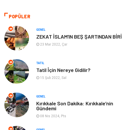
Hukuk
Makine
POPÜLER
Aksesuar
Emlak
GENEL
ZEKAT İSLAM’IN BEŞ ŞARTINDAN BİRİ
Organizasyon
Kültür Sanat
23 Mar 2022, Çar
Spor
Gıda
TATIL
Tatil İçin Nereye Gidilir?
Bebek Giyim
Mobilya
15 Şub 2022, Sal
Enerji Tasarrufu
GENEL
Kırıkkale Son Dakika: Kırıkkale’nin
Gündemi
08 Nis 2024, Pts
GENEL