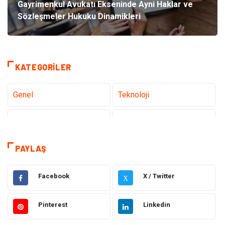
Gayrimenkul Avukatı Ekseninde Ayni Haklar ve
Sözleşmeler Hukuku Dinamikleri
KATEGORILER
Genel
Teknoloji
Sağlık
Eğitim
Tatil
Dekorasyon
PAYLAŞ
Bakım Güzellik
Yeme İçme
Facebook
X / Twitter
X
Elektrik Elektronik
Giyim
Pinterest
Linkedin
Bilgisayar & Yazılım
Alışveriş