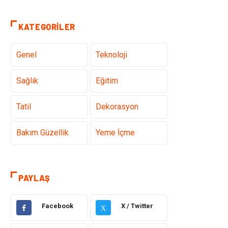
KATEGORILER
Genel
Teknoloji
Sağlık
Eğitim
Tatil
Dekorasyon
Bakım Güzellik
Yeme İçme
Elektrik Elektronik
Giyim
PAYLAŞ
Bilgisayar &
Alışveriş
Yazılım
Facebook
X / Twitter
X
Hukuk
Makine