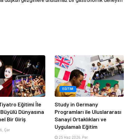
na düşkün gezginlere unutulmaz bir gastronomik deneyim
EĞITIM
iyatro Eğitimi İle
Study in Germany
 Büyülü Dünyasına
Programları ile Uluslararası
l Bir Giriş
Sanayi Ortaklıkları ve
Uygulamalı Eğitim
6, Çar
25 Haz 2026, Per