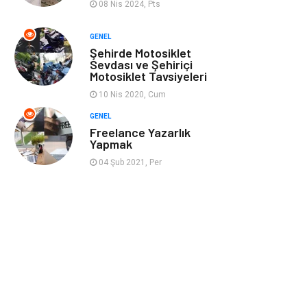
08 Nis 2024, Pts
GENEL
Şehirde Motosiklet
Sevdası ve Şehiriçi
Motosiklet Tavsiyeleri
10 Nis 2020, Cum
GENEL
Freelance Yazarlık
Yapmak
04 Şub 2021, Per