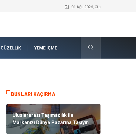
Rss3 ile Otomotiv ve Lastik Sanayisin
01 Ağu 2026, Cts
 GÜZELLIK
YEME İÇME
BUNLARI KAÇIRMA
Uluslararası Taşımacılık ile
Markanızı Dünya Pazarına Taşıyın