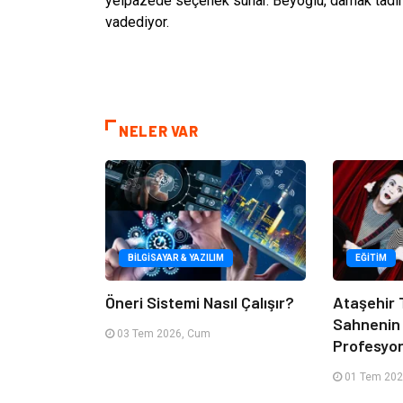
yelpazede seçenek sunar. Beyoğlu, damak tadı
vadediyor.
NELER VAR
BILGISAYAR & YAZILIM
EĞITIM
Öneri Sistemi Nasıl Çalışır?
Ataşehir T
Sahnenin
03 Tem 2026, Cum
Profesyone
01 Tem 202