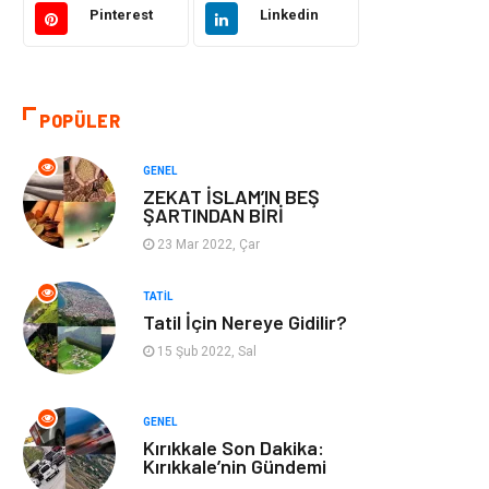
Pinterest
Linkedin
Aksesuar
Emlak
Organizasyon
Kültür Sanat
POPÜLER
Spor
Gıda
GENEL
ZEKAT İSLAM’IN BEŞ
Bebek Giyim
Mobilya
ŞARTINDAN BİRİ
23 Mar 2022, Çar
Enerji Tasarrufu
TATIL
Tatil İçin Nereye Gidilir?
15 Şub 2022, Sal
GENEL
Kırıkkale Son Dakika:
Kırıkkale’nin Gündemi