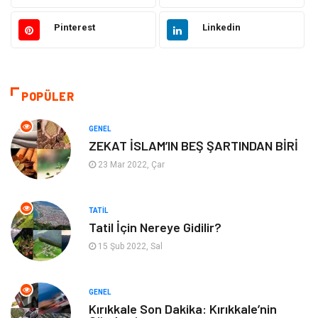
Elektrik Elektronik
Giyim
Pinterest
Linkedin
Bilgisayar & Yazılım
Alışveriş
Hukuk
Makine
POPÜLER
Aksesuar
Emlak
GENEL
ZEKAT İSLAM’IN BEŞ ŞARTINDAN BİRİ
Organizasyon
Kültür Sanat
23 Mar 2022, Çar
Spor
Gıda
TATIL
Tatil İçin Nereye Gidilir?
Bebek Giyim
Mobilya
15 Şub 2022, Sal
Enerji Tasarrufu
GENEL
Kırıkkale Son Dakika: Kırıkkale’nin