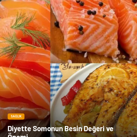
SAĞLIK
Diyette Somonun Besin Değeri ve
Önemi