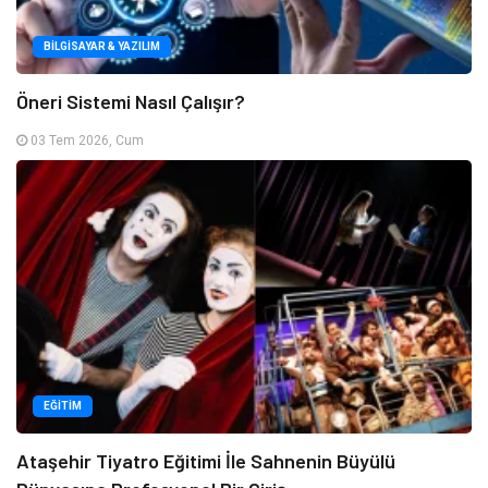
BILGISAYAR & YAZILIM
Öneri Sistemi Nasıl Çalışır?
03 Tem 2026, Cum
EĞITIM
Ataşehir Tiyatro Eğitimi İle Sahnenin Büyülü