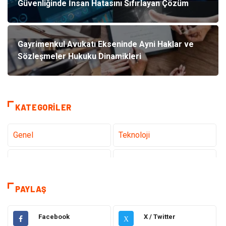
Güvenliğinde İnsan Hatasını Sıfırlayan Çözüm
Gayrimenkul Avukatı Ekseninde Ayni Haklar ve
Sözleşmeler Hukuku Dinamikleri
KATEGORILER
Genel
Teknoloji
Sağlık
Eğitim
Tatil
Dekorasyon
PAYLAŞ
Bakım Güzellik
Yeme İçme
Facebook
X / Twitter
X