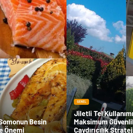
GENEL
Jiletli Tel Kullanımı
 Somonun Besin
Maksimum Güvenli
ve Önemi
Caydırıcılık Stratej