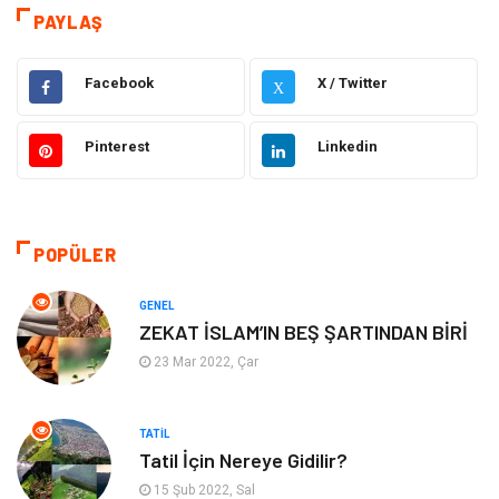
Tatil
Dekorasyon
PAYLAŞ
Bakım Güzellik
Yeme İçme
Facebook
X / Twitter
X
Elektrik Elektronik
Giyim
Pinterest
Linkedin
Bilgisayar & Yazılım
Alışveriş
Hukuk
Makine
POPÜLER
Aksesuar
Emlak
GENEL
ZEKAT İSLAM’IN BEŞ ŞARTINDAN BİRİ
Organizasyon
Kültür Sanat
23 Mar 2022, Çar
Spor
Gıda
TATIL
Tatil İçin Nereye Gidilir?
Bebek Giyim
Mobilya
15 Şub 2022, Sal