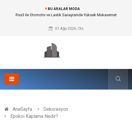
BU ARALAR MODA
Computer Patch Management: Uç Nokta Güvenliğinde İnsan Hatasını
Sıfırlayan Çözüm
01 Ağu 2026, Cts
AnaSayfa
Dekorasyon
Epoksi Kaplama Nedir?