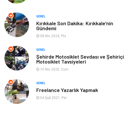
Enerji Tasarrufu
GENEL
Kırıkkale Son Dakika: Kırıkkale’nin
Gündemi
08 Nis 2024, Pts
GENEL
Şehirde Motosiklet Sevdası ve Şehiriçi
Motosiklet Tavsiyeleri
10 Nis 2020, Cum
GENEL
Freelance Yazarlık Yapmak
04 Şub 2021, Per