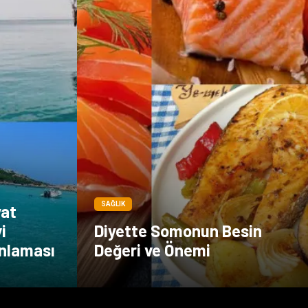
SAĞLIK
yat
i
Diyette Somonun Besin
anlaması
Değeri ve Önemi