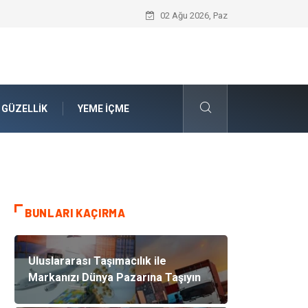
Computer Patch Management: Uç Nokta 
02 Ağu 2026, Paz
 GÜZELLIK
YEME İÇME
BUNLARI KAÇIRMA
Uluslararası Taşımacılık ile
Markanızı Dünya Pazarına Taşıyın