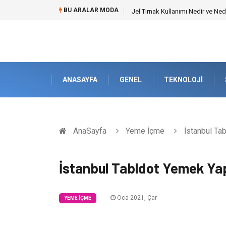
BU ARALAR MODA
Rss3 ile Otomotiv ve Lastik Sa
ANASAYFA
GENEL
TEKNOLOJI
AnaSayfa
Yeme İçme
İstanbul Ta
İstanbul Tabldot Yemek Ya
Oca 2021, Çar
YEME İÇME