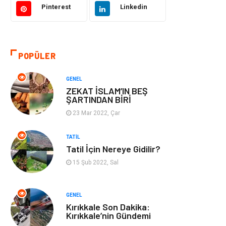
Pinterest
Linkedin
Aksesuar
Emlak
Organizasyon
Kültür Sanat
POPÜLER
Spor
Gıda
GENEL
ZEKAT İSLAM’IN BEŞ
Bebek Giyim
Mobilya
ŞARTINDAN BİRİ
23 Mar 2022, Çar
Enerji Tasarrufu
TATIL
Tatil İçin Nereye Gidilir?
15 Şub 2022, Sal
GENEL
Kırıkkale Son Dakika:
Kırıkkale’nin Gündemi