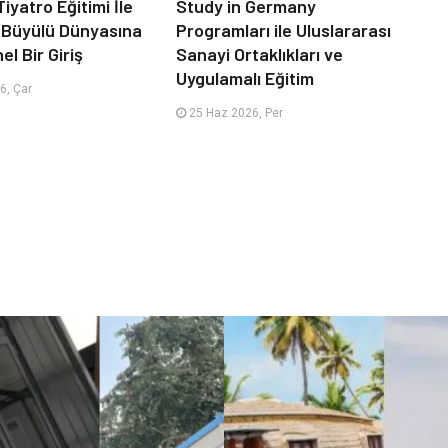
iyatro Eğitimi İle
Study in Germany
 Büyülü Dünyasına
Programları ile Uluslararası
l Bir Giriş
Sanayi Ortaklıkları ve
Uygulamalı Eğitim
6, Çar
25 Haz 2026, Per