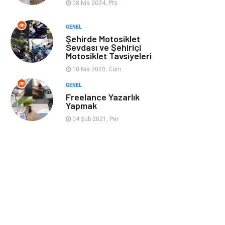
08 Nis 2024, Pts
GENEL
Şehirde Motosiklet
Sevdası ve Şehiriçi
Motosiklet Tavsiyeleri
10 Nis 2020, Cum
GENEL
Freelance Yazarlık
Yapmak
04 Şub 2021, Per