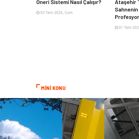
Öneri Sistemi Nasıl Çalışır?
Ataşehir T
Sahnenin
03 Tem 2026, Cum
Profesyone
01 Tem 202
MİNİ KONU