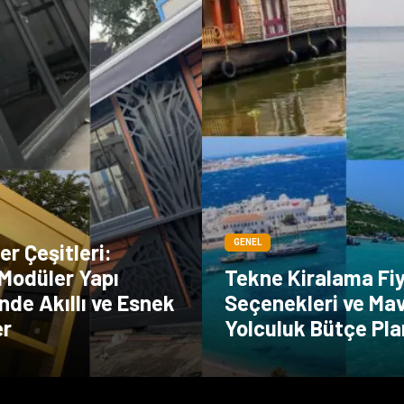
GENEL
r Çeşitleri:
Modüler Yapı
Tekne Kiralama Fi
de Akıllı ve Esnek
Seçenekleri ve Mav
er
Yolculuk Bütçe Pl