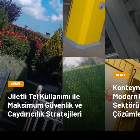
GENEL
GENEL
Konteyne
Jiletli Tel Kullanımı ile
Modern 
Maksimum Güvenlik ve
Sektörün
Caydırıcılık Stratejileri
Çözüml