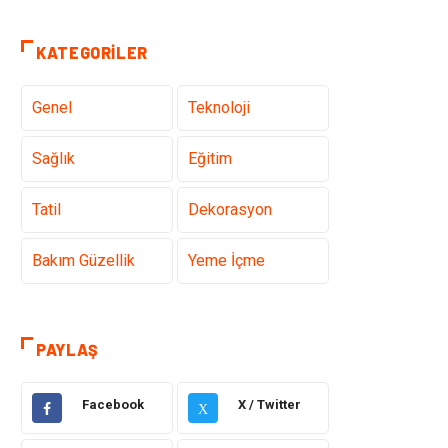
KATEGORILER
Genel
Teknoloji
Sağlık
Eğitim
Tatil
Dekorasyon
Bakım Güzellik
Yeme İçme
Elektrik Elektronik
Giyim
PAYLAŞ
Bilgisayar &
Alışveriş
Yazılım
Facebook
X / Twitter
X
Hukuk
Makine