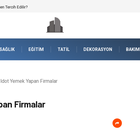
nayisinde Yüksek Mukavemet
SAĞLIK
EĞITIM
TATIL
DEKORASYON
BAKIM
bldot Yemek Yapan Firmalar
pan Firmalar