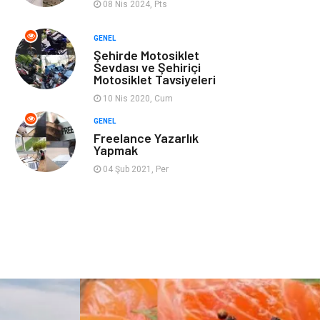
08 Nis 2024, Pts
GENEL
Şehirde Motosiklet
Sevdası ve Şehiriçi
Motosiklet Tavsiyeleri
10 Nis 2020, Cum
GENEL
Freelance Yazarlık
Yapmak
04 Şub 2021, Per