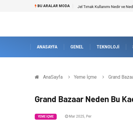
BU ARALAR MODA
Jel Tırnak Kullanımı Nedir ve Ned
ANASAYFA
GENEL
TEKNOLOJI
AnaSayfa
Yeme İçme
Grand Bazaa
Grand Bazaar Neden Bu Ka
Mar 2025, Per
YEME İÇME