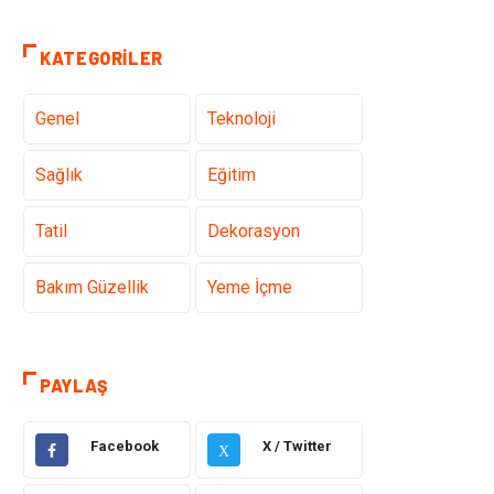
KATEGORILER
Genel
Teknoloji
Sağlık
Eğitim
Tatil
Dekorasyon
Bakım Güzellik
Yeme İçme
Elektrik Elektronik
Giyim
PAYLAŞ
Bilgisayar &
Alışveriş
Yazılım
Facebook
X / Twitter
X
Hukuk
Makine