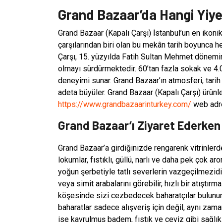
Grand Bazaar’da Hangi Yiye
Grand Bazaar (Kapalı Çarşı) İstanbul’un en ikonik
çarşılarından biri olan bu mekân tarih boyunca h
Çarşı, 15. yüzyılda Fatih Sultan Mehmet dönemin
olmayı sürdürmektedir. 60’tan fazla sokak ve 4.0
deneyimi sunar. Grand Bazaar’ın atmosferi, tarih
adeta büyüler. Grand Bazaar (Kapalı Çarşı) ürünl
https://www.grandbazaarinturkey.com/
web adres
Grand Bazaar’ı Ziyaret Ederken
Grand Bazaar’a girdiğinizde rengarenk vitrinlerd
lokumlar, fıstıklı, güllü, narlı ve daha pek çok aro
yoğun şerbetiyle tatlı severlerin vazgeçilmezid
veya simit arabalarını görebilir, hızlı bir atıştır
köşesinde sizi cezbedecek baharatçılar bulunur.
baharatlar sadece alışveriş için değil, aynı zam
ise kavrulmuş badem, fıstık ve ceviz gibi sağlıklı