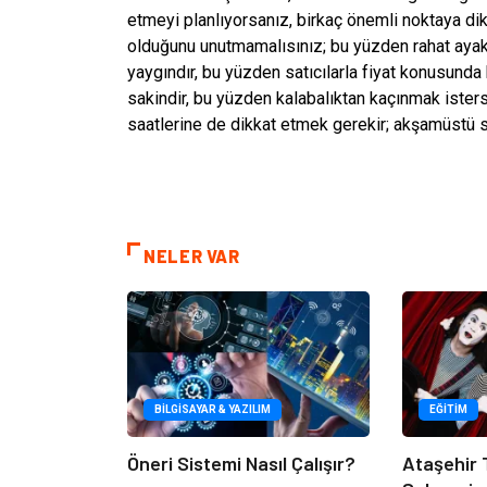
etmeyi planlıyorsanız, birkaç önemli noktaya di
olduğunu unutmamalısınız; bu yüzden rahat ayakkab
yaygındır, bu yüzden satıcılarla fiyat konusund
sakindir, bu yüzden kalabalıktan kaçınmak isters
saatlerine de dikkat etmek gerekir; akşamüstü 
NELER VAR
BILGISAYAR & YAZILIM
EĞITIM
Öneri Sistemi Nasıl Çalışır?
Ataşehir T