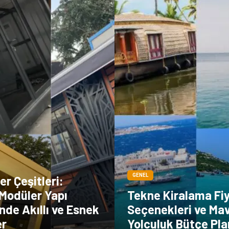
GENEL
r Çeşitleri:
Modüler Yapı
Tekne Kiralama Fi
de Akıllı ve Esnek
Seçenekleri ve Mav
er
Yolculuk Bütçe Pl