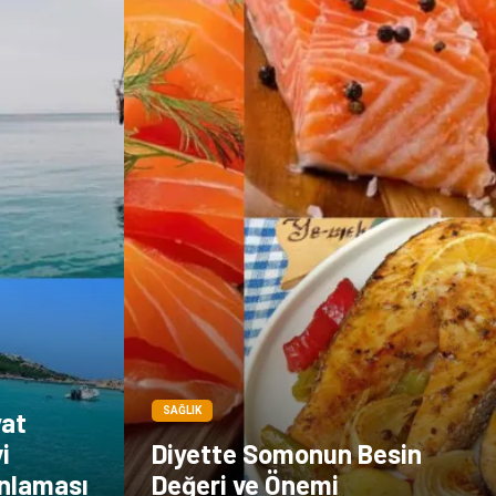
SAĞLIK
yat
i
Diyette Somonun Besin
anlaması
Değeri ve Önemi