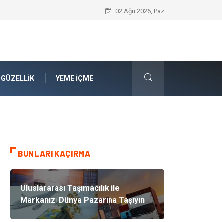
Rss3 ile Otomotiv ve Lastik Sanayisin
02 Ağu 2026, Paz
 GÜZELLIK
YEME İÇME
BUNLARI KAÇIRMA
Uluslararası Taşımacılık ile
Markanızı Dünya Pazarına Taşıyın