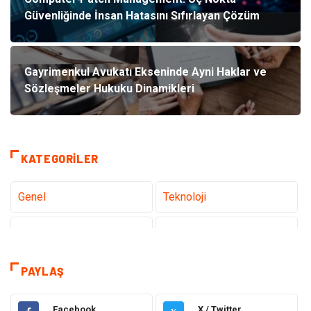
Güvenliğinde İnsan Hatasını Sıfırlayan Çözüm
Gayrimenkul Avukatı Ekseninde Ayni Haklar ve
Sözleşmeler Hukuku Dinamikleri
KATEGORILER
Genel
Teknoloji
Sağlık
Eğitim
Tatil
Dekorasyon
PAYLAŞ
Bakım Güzellik
Yeme İçme
Facebook
X / Twitter