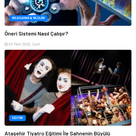
BILGISAYAR & YAZILIM
Öneri Sistemi Nasıl Çalışır?
03 Tem 2026, Cum
EĞITIM
Ataşehir Tiyatro Eğitimi İle Sahnenin Büyülü