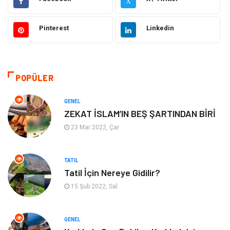
X
Elektrik Elektronik
Giyim
Pinterest
Linkedin
Bilgisayar & Yazılım
Alışveriş
Hukuk
Makine
POPÜLER
Aksesuar
Emlak
GENEL
ZEKAT İSLAM’IN BEŞ ŞARTINDAN BİRİ
Organizasyon
Kültür Sanat
23 Mar 2022, Çar
Spor
Gıda
TATIL
Tatil İçin Nereye Gidilir?
Bebek Giyim
Mobilya
15 Şub 2022, Sal
Enerji Tasarrufu
GENEL