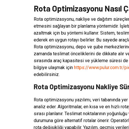
Rota Optimizasyonu Nasıl Ça
Rota optimizasyonu, nakliye ve dağıtım süreçleri
etmesini sağlayan bir planlama yöntemidir. İşletm
azaltmak için bu yöntemi kullanır. Sistem, teslima
ederek en uygun rotayı belirler. Bu sayede araçl
Rota optimizasyonu, depo ve şube merkezlerinden
zamanda teslimat önceliklerini de dikkate alır ve
sırasında araç kapasitesi ve yükleme süresi de
bilgiye ulaşmak için
https://www.pulur.com.tr/p
edebilirsiniz.
Rota Optimizasyonu Nakliye Süre
Rota optimizasyonu yazılımı, veri tabanında yer ala
analiz eder. Algoritmalar, en kısa ve en hızlı rot
sırası planlanır. Teslimat noktalarının yoğunluğu 
durumuna göre alternatif rotalar önerir. Operatör
rota değişikliği yapabilir. Yazılım, geçmiş veril