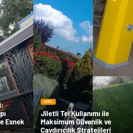
GENEL
i:
pı
Jiletli Tel Kullanımı ile
ve Esnek
Maksimum Güvenlik ve
Caydırıcılık Stratejileri