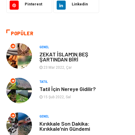
Pinterest
Linkedin
Aksesuar
Emlak
Organizasyon
Kültür Sanat
POPÜLER
Spor
Gıda
GENEL
ZEKAT İSLAM’IN BEŞ
Bebek Giyim
Mobilya
ŞARTINDAN BİRİ
23 Mar 2022, Çar
Enerji Tasarrufu
TATIL
Tatil İçin Nereye Gidilir?
15 Şub 2022, Sal
GENEL
Kırıkkale Son Dakika:
Kırıkkale’nin Gündemi