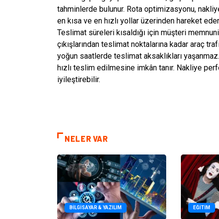
tahminlerde bulunur. Rota optimizasyonu, nakliy
en kısa ve en hızlı yollar üzerinden hareket eder
Teslimat süreleri kısaldığı için müşteri memnuniy
çıkışlarından teslimat noktalarına kadar araç traf
yoğun saatlerde teslimat aksaklıkları yaşanmaz. 
hızlı teslim edilmesine imkân tanır. Nakliye perfo
iyileştirebilir.
NELER VAR
BILGISAYAR & YAZILIM
EĞITIM