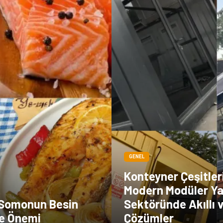
GENEL
Konteyner Çeşitler
Modern Modüler Ya
 Somonun Besin
Sektöründe Akıllı 
ve Önemi
Çözümler