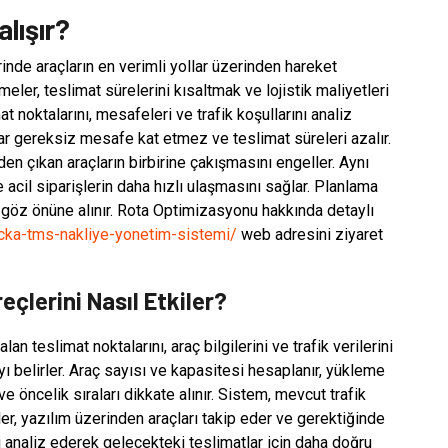
lışır?
nde araçların en verimli yollar üzerinden hareket
eler, teslimat sürelerini kısaltmak ve lojistik maliyetleri
t noktalarını, mesafeleri ve trafik koşullarını analiz
ar gereksiz mesafe kat etmez ve teslimat süreleri azalır.
 çıkan araçların birbirine çakışmasını engeller. Aynı
 acil siparişlerin daha hızlı ulaşmasını sağlar. Planlama
 göz önüne alınır. Rota Optimizasyonu hakkında detaylı
icka-tms-nakliye-yonetim-sistemi/
web adresini ziyaret
çlerini Nasıl Etkiler?
n teslimat noktalarını, araç bilgilerini ve trafik verilerini
ayı belirler. Araç sayısı ve kapasitesi hesaplanır, yükleme
ve öncelik sıraları dikkate alınır. Sistem, mevcut trafik
ler, yazılım üzerinden araçları takip eder ve gerektiğinde
eri analiz ederek gelecekteki teslimatlar için daha doğru