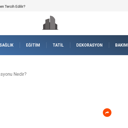
nayisinde Yüksek Mukavemet
SAĞLIK
EĞITIM
TATIL
DEKORASYON
BAKIM
syonu Nedir?