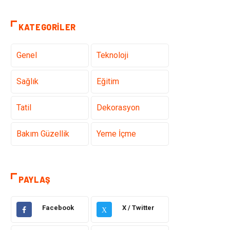
KATEGORILER
Genel
Teknoloji
Sağlık
Eğitim
Tatil
Dekorasyon
Bakım Güzellik
Yeme İçme
Elektrik Elektronik
Giyim
PAYLAŞ
Bilgisayar &
Alışveriş
Yazılım
Facebook
X / Twitter
X
Hukuk
Makine