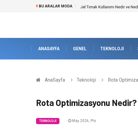
BU ARALAR MODA
Rss3 ile Otomotiv ve Lastik Sa
ANASAYFA
GENEL
TEKNOLOJI
AnaSayfa
Teknoloji
Rota Optimiza
Rota Optimizasyonu Nedir?
May 2026, Pts
TEKNOLOJI