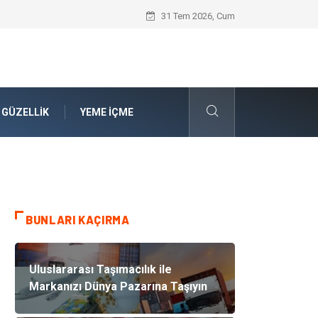
Computer Patch Management: Uç Nokta 
31 Tem 2026, Cum
 GÜZELLIK
YEME İÇME
BUNLARI KAÇIRMA
Uluslararası Taşımacılık ile
Markanızı Dünya Pazarına Taşıyın