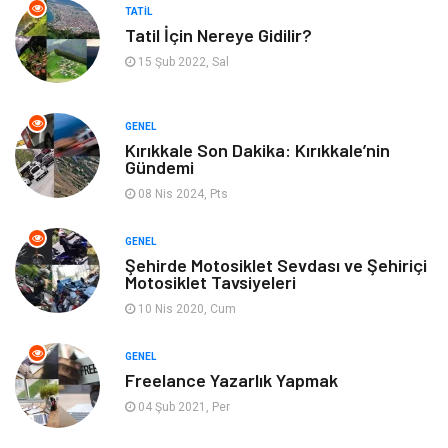
TATIL
Tatil İçin Nereye Gidilir?
Bebek Giyim
Mobilya
15 Şub 2022, Sal
Enerji Tasarrufu
GENEL
Kırıkkale Son Dakika: Kırıkkale’nin
Gündemi
08 Nis 2024, Pts
GENEL
Şehirde Motosiklet Sevdası ve Şehiriçi
Motosiklet Tavsiyeleri
10 Nis 2020, Cum
GENEL
Freelance Yazarlık Yapmak
04 Şub 2021, Per