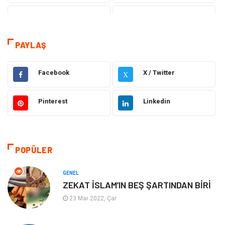
Sağlık
Eğitim
Tatil
Dekorasyon
PAYLAŞ
Bakım Güzellik
Yeme İçme
Facebook
X / Twitter
X
Elektrik Elektronik
Giyim
Pinterest
Linkedin
Bilgisayar & Yazılım
Alışveriş
Hukuk
Makine
POPÜLER
Aksesuar
Emlak
GENEL
ZEKAT İSLAM’IN BEŞ ŞARTINDAN BİRİ
Organizasyon
Kültür Sanat
23 Mar 2022, Çar
Spor
Gıda