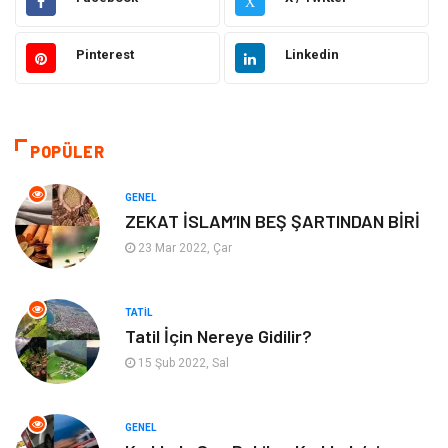
X
Elektrik Elektronik
Giyim
Pinterest
Linkedin
Bilgisayar & Yazılım
Alışveriş
Hukuk
Makine
POPÜLER
Aksesuar
Emlak
GENEL
ZEKAT İSLAM’IN BEŞ ŞARTINDAN BİRİ
Organizasyon
Kültür Sanat
23 Mar 2022, Çar
Spor
Gıda
TATIL
Tatil İçin Nereye Gidilir?
Bebek Giyim
Mobilya
15 Şub 2022, Sal
Enerji Tasarrufu
GENEL