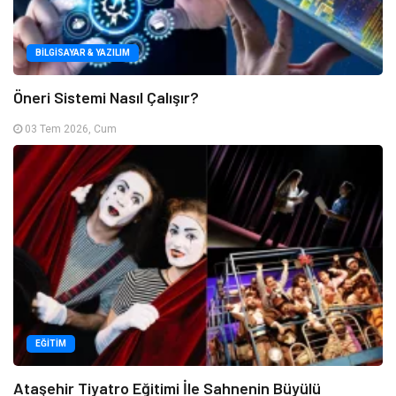
BILGISAYAR & YAZILIM
Öneri Sistemi Nasıl Çalışır?
03 Tem 2026, Cum
EĞITIM
Ataşehir Tiyatro Eğitimi İle Sahnenin Büyülü