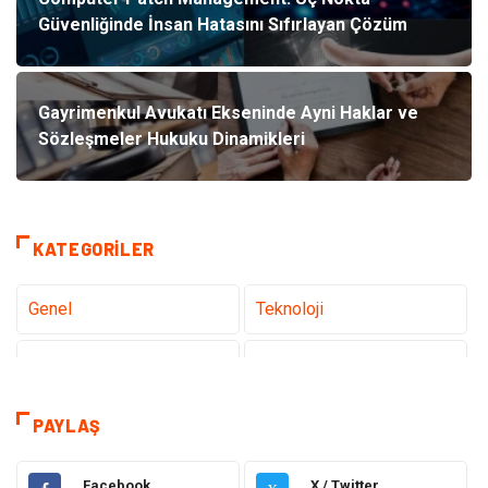
Güvenliğinde İnsan Hatasını Sıfırlayan Çözüm
Gayrimenkul Avukatı Ekseninde Ayni Haklar ve
Sözleşmeler Hukuku Dinamikleri
KATEGORILER
Genel
Teknoloji
Sağlık
Eğitim
Tatil
Dekorasyon
PAYLAŞ
Bakım Güzellik
Yeme İçme
Facebook
X / Twitter