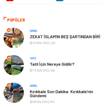
Bilgisayar & Yazılım
Alışveriş
Hukuk
Makine
POPÜLER
Aksesuar
Emlak
GENEL
ZEKAT İSLAM’IN BEŞ ŞARTINDAN BİRİ
Organizasyon
Kültür Sanat
23 Mar 2022, Çar
Spor
Gıda
TATIL
Tatil İçin Nereye Gidilir?
Bebek Giyim
Mobilya
15 Şub 2022, Sal
Enerji Tasarrufu
GENEL
Kırıkkale Son Dakika: Kırıkkale’nin
Gündemi
08 Nis 2024, Pts