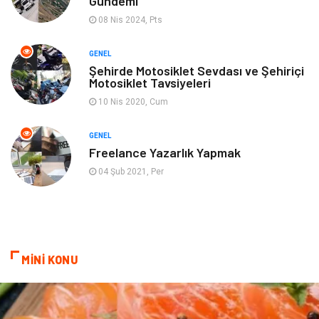
Gündemi
08 Nis 2024, Pts
GENEL
Şehirde Motosiklet Sevdası ve Şehiriçi
Motosiklet Tavsiyeleri
10 Nis 2020, Cum
GENEL
Freelance Yazarlık Yapmak
04 Şub 2021, Per
MİNİ KONU