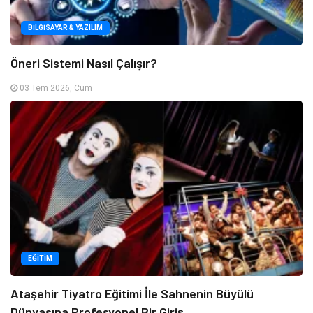
BILGISAYAR & YAZILIM
Öneri Sistemi Nasıl Çalışır?
03 Tem 2026, Cum
EĞITIM
Ataşehir Tiyatro Eğitimi İle Sahnenin Büyülü
Dünyasına Profesyonel Bir Giriş