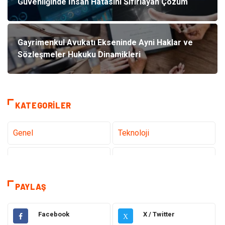
Güvenliğinde İnsan Hatasını Sıfırlayan Çözüm
Gayrimenkul Avukatı Ekseninde Ayni Haklar ve
Sözleşmeler Hukuku Dinamikleri
KATEGORILER
Genel
Teknoloji
Sağlık
Eğitim
Tatil
Dekorasyon
PAYLAŞ
Bakım Güzellik
Yeme İçme
Facebook
X / Twitter
X