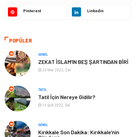
Elektrik Elektronik
Giyim
Pinterest
Linkedin
Bilgisayar & Yazılım
Alışveriş
Hukuk
Makine
POPÜLER
Aksesuar
Emlak
GENEL
ZEKAT İSLAM’IN BEŞ ŞARTINDAN BİRİ
Organizasyon
Kültür Sanat
23 Mar 2022, Çar
Spor
Gıda
TATIL
Tatil İçin Nereye Gidilir?
Bebek Giyim
Mobilya
15 Şub 2022, Sal
Enerji Tasarrufu
GENEL
Kırıkkale Son Dakika: Kırıkkale’nin